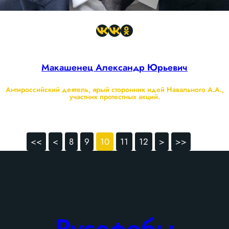
Макашенец Александр Юрьевич
Антироссийский деятель, ярый сторонник идей Навального А.А.,
участник протестных акций.
<<
<
8
9
10
11
12
>
>>
Русофобы