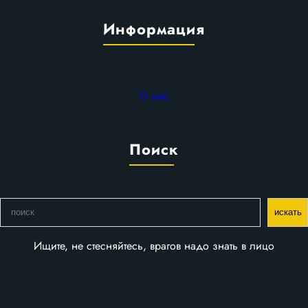
Информация
О нас
Поиск
П
искать
о
и
Ищите, не стесняйтесь, врагов надо знать в лицо
с
к