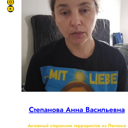
Степанова Анна Васильевна
Активный сторонник террористов из Легиона