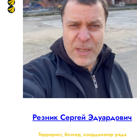
Резник Сергей Эдуардович
Террорист, блогер, координатор ряда