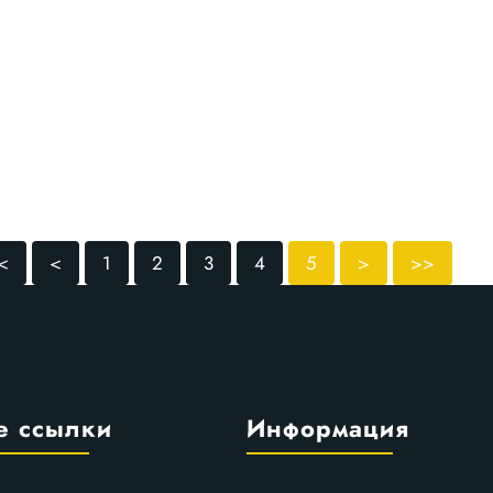
<
<
1
2
3
4
5
>
>>
е ссылки
Информация