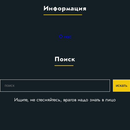
Информация
О нас
Поиск
П
искать
о
и
Ищите, не стесняйтесь, врагов надо знать в лицо
с
к