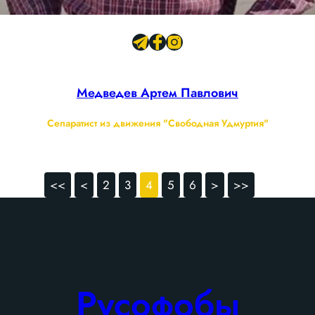
Медведев Артем Павлович
Сепаратист из движения "Свободная Удмуртия"
<<
<
2
3
4
5
6
>
>>
Русофобы