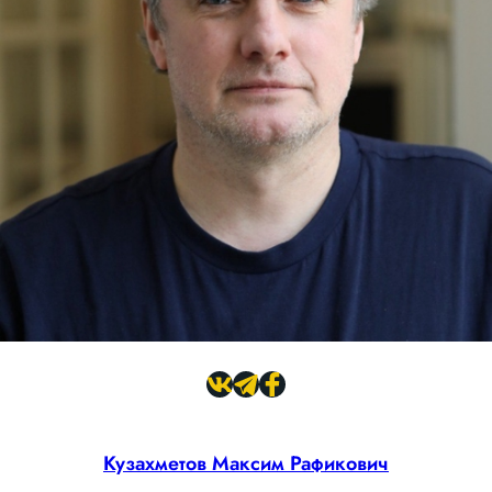
Кузахметов Максим Рафикович