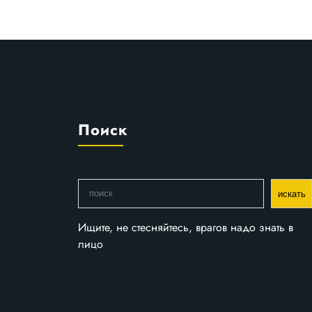
Поиск
П
искать
о
и
Ищите, не стесняйтесь, врагов надо знать в
с
лицо
к