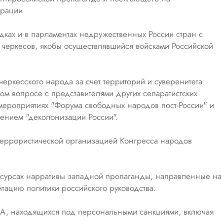
ерации
ках и в парламентах недружественных России стран с
 черкесов, якобы осуществлявшийся войсками Российской
черкесского народа за счет территорий и суверенитета
ом вопросе с представителями других сепаратистских
мероприятиях "Форума свободных народов пост-России" и
жением "деколонизации России".
террористической организацией Конгресса народов
есурсах нарративы западной пропаганды, направленные н
тацию политики российского руководства.
, находящихся под персональными санкциями, включая