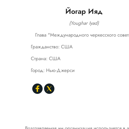
Йогар Ияд
(Youghar Iyad)
Глава "Международного черкесского совет
Гражданство: США
Страна: США
Город: Нью-Джерси
Возглавляемая им организация используется в