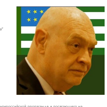
а"
 антироссийской пропаганде и посягающего на