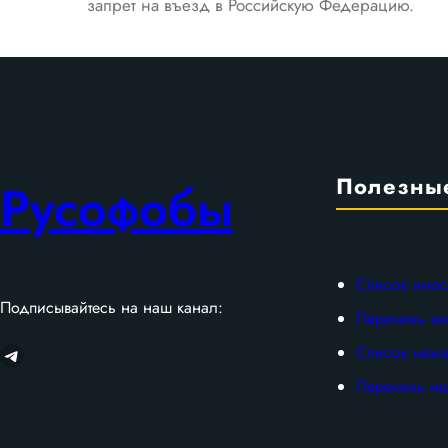
запрет на въезд в Российскую Федерацию.
Полезны
Русофобы
Список инос
Подписывайтесь на наш канал:
Перечень эк
Telegram
Список неже
Перечень не