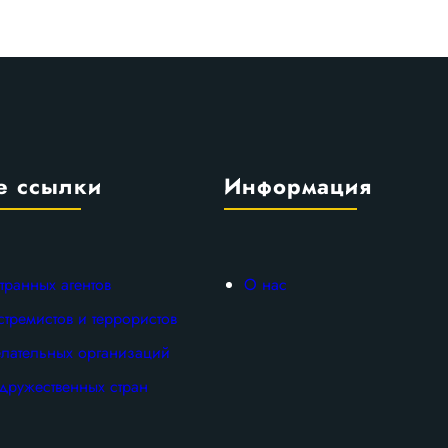
е ссылки
Информация
транных агентов
О нас
стремистов и террористов
лательных организаций
дружественных стран