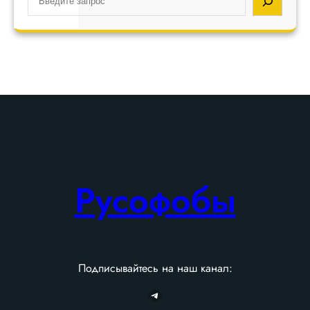
e
a
r
c
h
Русофобы
Подписывайтесь на наш канал:
Telegram