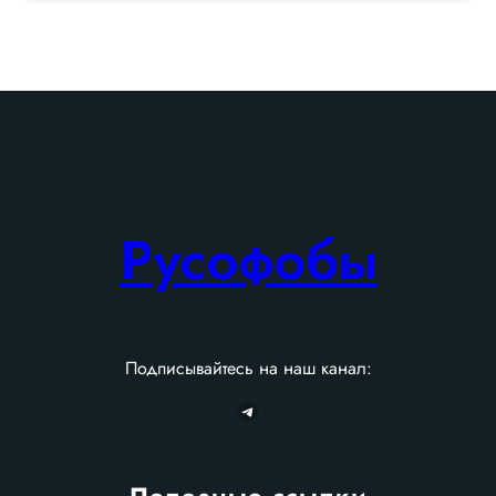
r
c
h
Русофобы
Подписывайтесь на наш канал:
Telegram
Полезные ссылки