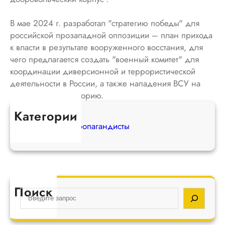
В мае 2024 г. разработал "стратегию победы" для
российской прозападной оппозиции – план прихода
к власти в результате вооруженного восстания, для
чего предлагается создать "военный комитет" для
координации диверсионной и террористической
деятельности в России, а также нападения ВСУ на
российскую территорию.
Категории
Вражеские пропагандисты
Поиск
S
e
a