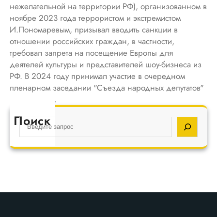
нежелательной на территории РФ), организованном в
ноябре 2023 года террористом и экстремистом
И.Пономаревым, призывал вводить санкции в
отношении российских граждан, в частности,
требовал запрета на посещение Европы для
деятелей культуры и представителей шоу-бизнеса из
РФ. В 2024 году принимал участие в очередном
пленарном заседании "Съезда народных депутатов"
в г. Варшаве.
Поиск
S
e
a
r
c
h