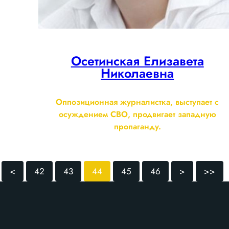
Осетинская Елизавета
Николаевна
Оппозиционная журналистка, выступает с
осуждением СВО, продвигает западную
пропаганду.
<
42
43
44
45
46
>
>>