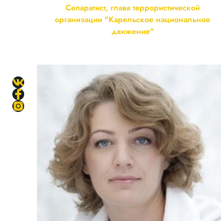
Сепаратист, глава террористической
организации "Карельское национальное
движение"