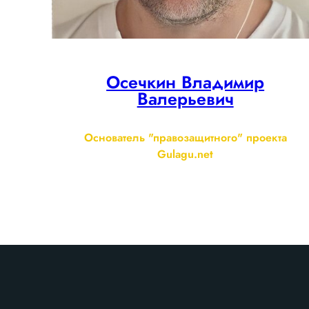
Осечкин Владимир
Валерьевич
Основатель "правозащитного" проекта
Gulagu.net