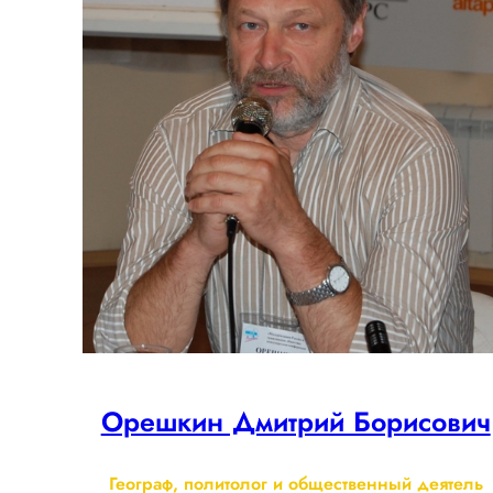
Орешкин Дмитрий Борисович
Географ, политолог и общественный деятель