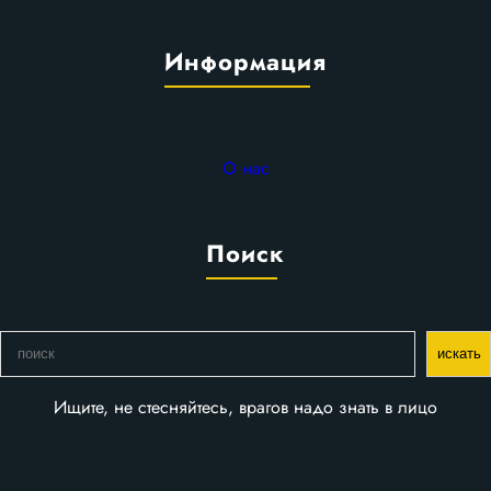
Информация
О нас
Поиск
П
искать
о
и
Ищите, не стесняйтесь, врагов надо знать в лицо
с
к