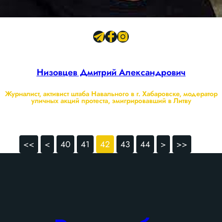
Низовцев Дмитрий Александрович
Журналист, активист штаба Навального в г. Хабаровске, модератор
уличных акций протеста, эмигрировавший в Литву
<<
<
40
41
42
43
44
>
>>