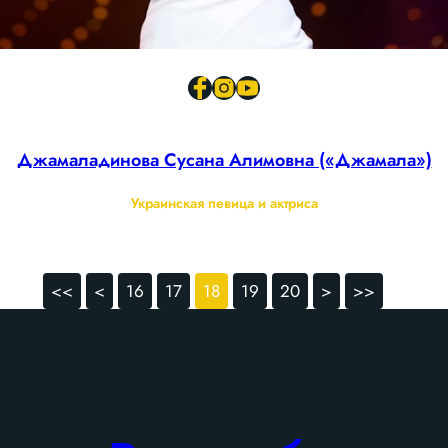
Джамаладинова Сусана Алимовна («Джамала»)
Украинская певица и актриса
<<
<
16
17
18
19
20
>
>>