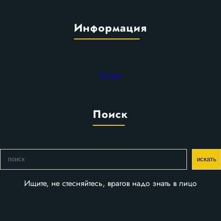
Информация
О нас
Поиск
П
искать
о
и
Ищите, не стесняйтесь, врагов надо знать в лицо
с
к