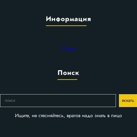
Информация
О нас
Поиск
П
искать
о
и
Ищите, не стесняйтесь, врагов надо знать в лицо
с
к