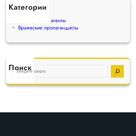
Категории
Экстремисты
Иностранные агенты
Вражеские пропагандисты
Поиск
S
e
a
r
c
h