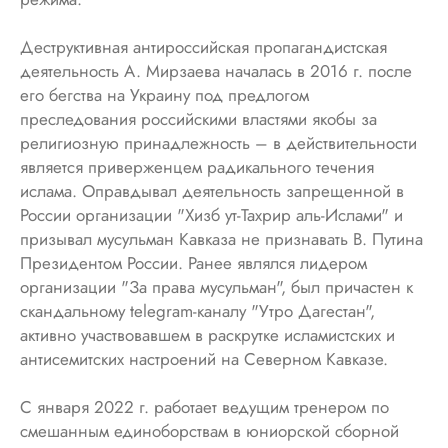
Деструктивная антироссийская пропагандистская
деятельность А. Мирзаева началась в 2016 г. после
его бегства на Украину под предлогом
преследования российскими властями якобы за
религиозную принадлежность – в действительности
является приверженцем радикального течения
ислама. Оправдывал деятельность запрещенной в
России организации "Хизб ут-Тахрир аль-Ислами" и
призывал мусульман Кавказа не признавать В. Путина
Президентом России. Ранее являлся лидером
организации "За права мусульман", был причастен к
скандальному telegram-каналу "Утро Дагестан",
активно участвовавшем в раскрутке исламистских и
антисемитских настроений на Северном Кавказе.
С января 2022 г. работает ведущим тренером по
смешанным единоборствам в юниорской сборной