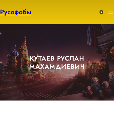
Перейти
к
Русофобы
Telegram
содержимому
КУТАЕВ РУСЛАН
МАХАМДИЕВИЧ