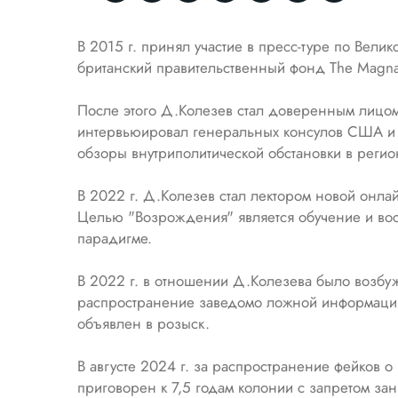
В 2015 г. принял участие в пресс-туре по Вел
британский правительственный фонд The Magna
После этого Д.Колезев стал доверенным лицом
интервьюировал генеральных консулов США и В
обзоры внутриполитической обстановки в регио
В 2022 г. Д.Колезев стал лектором новой онла
Целью "Возрождения" является обучение и вос
парадигме.
В 2022 г. в отношении Д.Колезева было возбуж
распространение заведомо ложной информации
объявлен в розыск.
В августе 2024 г. за распространение фейков
приговорен к 7,5 годам колонии с запретом зан