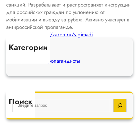
санкций. Разрабатывает и распространяет инструкции
для российских граждан по уклонению от
мобилизации и выезду за рубеж. Активно участвует в
антироссийской пропаганде.
Иное: Сайт:
https://zakon.ru/vigimadi
Категории
Экстремисты
Вражеские пропагандисты
Поиск
S
e
a
r
c