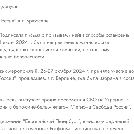
депутат.
оссии" в г. Брюсселе.
 Подписала письма с призывами найти способы остановить
4 июля 2024 г. были направлены в министерства
редседателю Европейской комиссии, верховному
итике безопасности.
ких мероприятий. 26-27 октября 2024 г. приняла участие во
оссии", прошедшем в г. Берлине, где была избрана в сост
ьность, выступает против проведения СВО на Украине, в
афии с бело-сине-белым флагом "Легиона Свобода России".
движения "Европейский Петербург", в число учредителей
и, а также включенные Росфинмониторингом в перечень