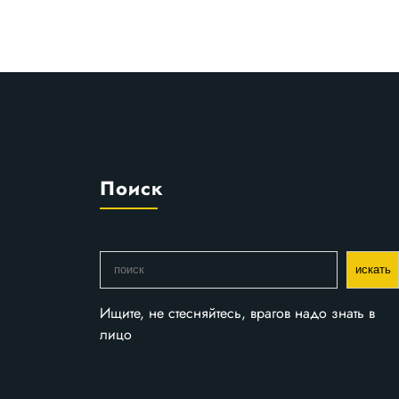
Поиск
П
искать
о
и
Ищите, не стесняйтесь, врагов надо знать в
с
лицо
к