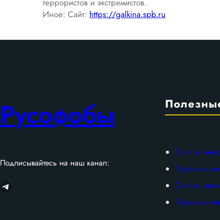
террористов и экстремистов.
Иное: Сайт:
https://galkina.spb.ru
Полезны
Русофобы
Список инос
Подписывайтесь на наш канал:
Перечень эк
Telegram
Список неже
Перечень не