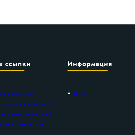
е ссылки
Информация
транных агентов
О нас
стремистов и террористов
лательных организаций
дружественных стран