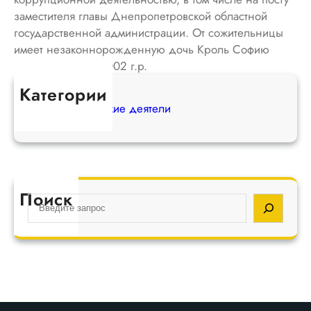
заместителя главы Днепропетровской областной
государственной администрации. От сожительницы
имеет незаконнорожденную дочь Кроль Софию
Олеговну 16.08.2002 г.р.
Категории
Антироссийские деятели
Поиск
S
e
a
r
c
h