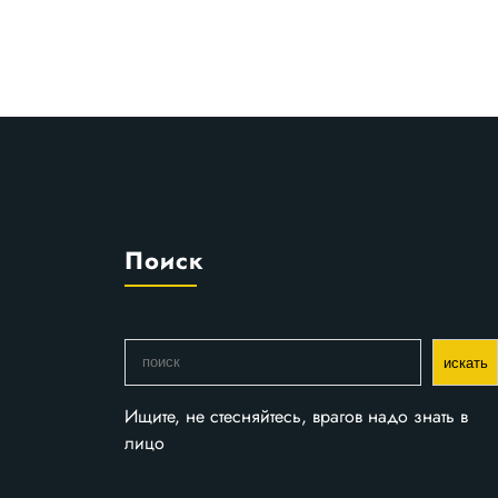
Поиск
П
искать
о
и
Ищите, не стесняйтесь, врагов надо знать в
с
лицо
к