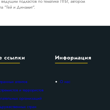
 ведущим подкастов по тематике ЛГБТ, автором
а "Гей и Динамит".
е ссылки
Информация
транных агентов
О нас
стремистов и террористов
лательных организаций
дружественных стран