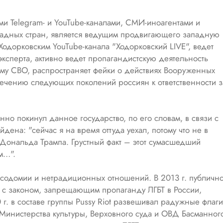
и Telegram- и YouTube-каналами, СМИ-иноагентами и
адных стран, является ведущим продвигающего западную
одорковским YouTube-канала "Ходорковский LIVE", ведет
 эксперта, активно ведет пропагандистскую деятельность
ему СВО, распространяет фейки о действиях Вооруженных
ечению следующих поколений россиян к ответственности з
но покинул данное государство, по его словам, в связи с
ена: "сейчас я на время оттуда уехал, потому что не в
 Дональда Трампа. Грустный факт – этот сумасшедший
м…".
 содомии и нетрадиционных отношений. В 2013 г. публичн
и с законом, запрещающим пропаганду ЛГБТ в России,
0 г. в составе группы Pussy Riot развешивал радужные флаги
инистерства культуры, Верховного суда и ОВД Басманног