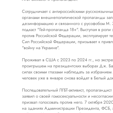
Сотрудничает с антироссийскими русскоязычным
органами внешнеполитической пропаганды зап
дезинформацию и связанного с русофобом М. Х
подкаст "Гей-пропаганда 18+". Выступая в роли
против Российской Федерации, эксплуатирует т
Сил Российской Федерации, призывает к привл
"войну на Украине".
Проживал в США с 2023 по 2024 гг., но экстрен
проигрышем на президентских выборах Дж. Байд
силах своими глазами наблюдать за избранием
человек уже в январе снова войдет в Белый до
Последовательный ЛГБТ-активист, пропагандист
заявил о своей гомосексуальности и несогласи
призвал голосовать против него. 7 октября 202
на зданиях Администрации Президента, ФСБ, М