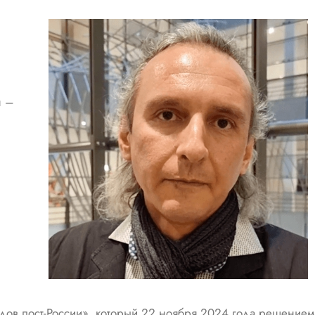
н –
одов пост-России», который 22 ноября 2024 года решением