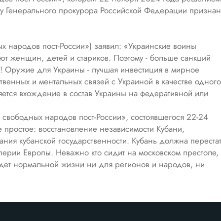
ку Генерального прокурора Российской Федерации признан
х народов пост-России») заявил: «Украинские воины
ают женщин, детей и стариков. Поэтому - больше санкций
! Оружие для Украины - лучшая инвестиция в мирное
твенных и ментальных связей с Украиной в качестве одного
яется вхождение в состав Украины на федеративной или
а свободных народов пост-России», состоявшегося 22-24
е простое: восстановление независимости Кубани,
ания кубанской государственности. Кубань должна переста
ерии Европы. Неважно кто сидит на московском престоле,
дет нормальной жизни ни для регионов и народов, ни