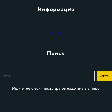
Информация
О нас
Поиск
П
искать
о
и
Ищите, не стесняйтесь, врагов надо знать в лицо
с
к