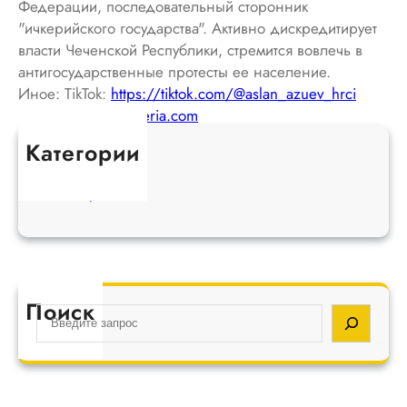
Федерации, последовательный сторонник
"ичкерийского государства". Активно дискредитирует
власти Чеченской Республики, стремится вовлечь в
антигосударственные протесты ее население.
Иное: TikTok:
https://tiktok.com/@aslan_azuev_hrci
Сайт:
https://hichkeria.com
Категории
Экстремисты
Сепаратисты
Поиск
S
e
a
r
c