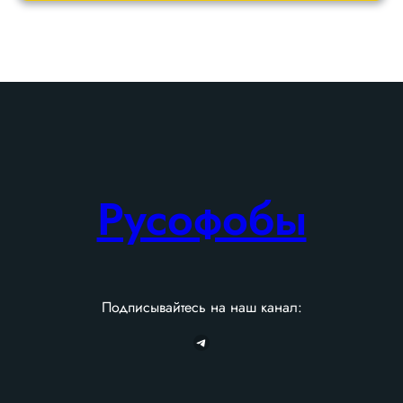
r
c
h
Русофобы
Подписывайтесь на наш канал:
Telegram