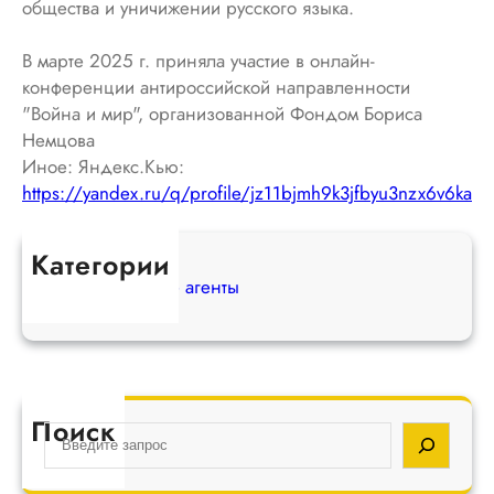
общества и уничижении русского языка.
В марте 2025 г. приняла участие в онлайн-
конференции антироссийской направленности
"Война и мир", организованной Фондом Бориса
Немцова
Иное: Яндекс.Кью:
https://yandex.ru/q/profile/jz11bjmh9k3jfbyu3nzx6v6ka
c
Категории
Иностранные агенты
Поиск
S
e
a