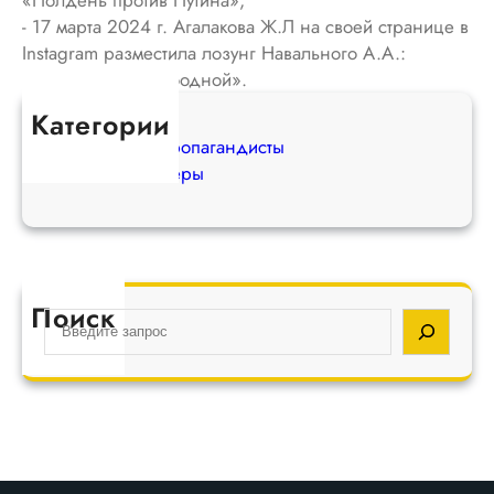
«Полдень против Путина»;
- 17 марта 2024 г. Агалакова Ж.Л на своей странице в
Instagram разместила лозунг Навального А.А.:
«Россия будет свободной».
Категории
Вражеские пропагандисты
Оппозиционеры
Поиск
S
e
a
r
c
h